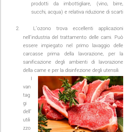
prodotti da imbottigliare, (vino, birre,
succhi, acqua) e relativa riduzione di scarti
2.
L’ozono trova eccellenti applicazioni
nell’industria del trattamento delle carni. Può
essere impiegato nel primo lavaggio delle
carcasse prima della lavorazione, per la
sanificazione degli ambienti di lavorazione
della carne e per la disinfezione degli utensili.
I
van
tag
gi
dell’
utili
zzo