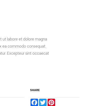
nt ut labore et dolore magna
ip ex ea commodo consequat.
riatur. Excepteur sint occaecat
SHARE
F
T
P
a
w
i