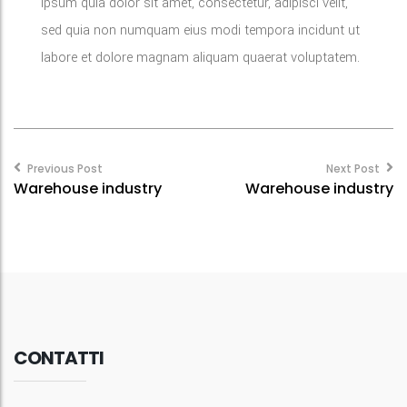
ipsum quia dolor sit amet, consectetur, adipisci velit,
sed quia non numquam eius modi tempora incidunt ut
labore et dolore magnam aliquam quaerat voluptatem.
Post
navigation
Previous Post
Next Post
Warehouse industry
Warehouse industry
CONTATTI