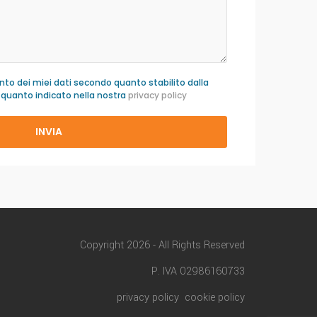
to dei miei dati secondo quanto stabilito dalla
uanto indicato nella nostra
privacy policy
Copyright 2026 - All Rights Reserved
P. IVA 02986160733
privacy policy
cookie policy